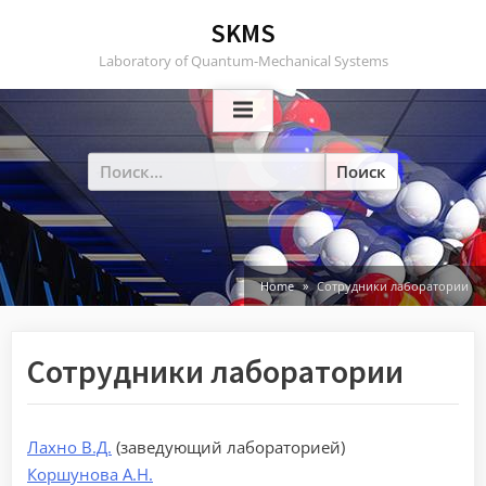
Skip
SKMS
to
Laboratory of Quantum-Mechanical Systems
content
Найти:
Home
Сотрудники лаборатории
Сотрудники лаборатории
Лахно В.Д.
(заведующий лабораторией)
Коршунова А.Н.