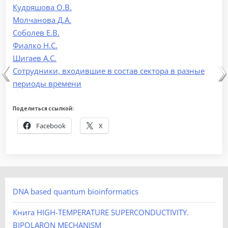
Кудряшова О.В.
Молчанова Д.А.
Соболев Е.В.
Фиалко Н.С.
Шигаев А.С.
Сотрудники, входившие в состав сектора в разные
периоды времени
Поделиться ссылкой:
Facebook
X
DNA based quantum bioinformatics
Книга HIGH-TEMPERATURE SUPERCONDUCTIVITY.
BIPOLARON MECHANISM