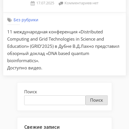
Posted
к
17.07.2025
Комментариев
нет
By
on
записи
one
DNA
Без рубрики
based
quantum
11 международная конференция «Distributed
bioinformatics
Computing and Grid Technologies in Science and
Education» (GRID’2025) в Дубне В.Д.Лахно представил
обзорный доклад «DNA based quantum
bioinformatics».
Доступно видео.
Поиск
Поиск
Свежие записи