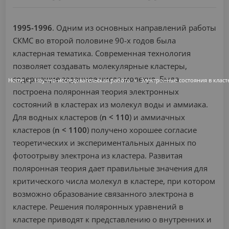
1995-1996
. Одним из основных направлений работы
СКМС во второй половине 90-х годов была
кластерная тематика. Современная технология
позволяет создавать молекулярные кластеры,
содержащие заданное число молекул. Была
Home
Научно-исследовательская работа
Электронные состояния в класт
построена поляронная теория электронных
состояний в кластерах из молекул воды и аммиака.
Для водных кластеров (
n < 110
) и аммиачных
кластеров (
n < 1100
) получено хорошее согласие
теоретических и экспериментальных данных по
фотоотрыву электрона из кластера. Развитая
поляронная теория дает правильные значения для
критического числа молекул в кластере, при котором
возможно образование связанного электрона в
кластере. Решения поляронных уравнений в
кластере приводят к представлению о внутренних и