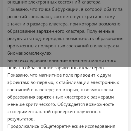
внешних электронных состояний кластера.
Показано, что точка бифуркации, в которой оба типа
решений совпадают, соответствует критическому
значению размера кластера, при котором возможно
образование заряженного кластера. Полученные
результаты подтверждают возможность образования
протяженных поляронных состояний в кластерах и
биомакромолекулах.
Было исследовано влияние внешнего магнитного
поля на образование заряженных кластеров.
Показано, что магнитное поле приводит к двум
эффектам: во-первых, к стабилизации электронных
состояний в кластере; во-вторых, к возможности
образования заряженных кластеров с размерами
меньше критического. Обсуждается возможность
экспериментальной проверки полученных
результатов.
Продолжались общетеоретические исследования