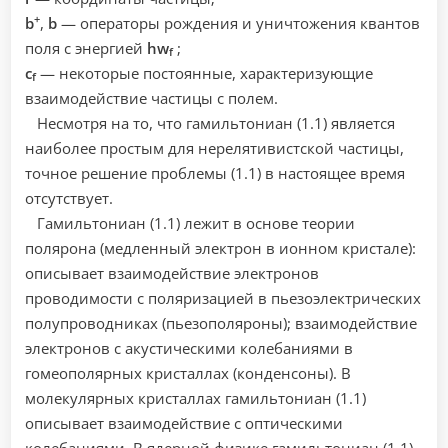
+
b
,
b
— операторы рождения и уничтожения квантов
поля с энергией
hw
;
f
c
— некоторые постоянные, характеризующие
f
взаимодействие частицы с полем.
Несмотря на то, что гамильтониан (1.1) является
наиболее простым для нерелятивистской частицы,
точное решение проблемы (1.1) в настоящее время
отсутствует.
Гамильтониан (1.1) лежит в основе теории
полярона (медленный электрон в ионном кристале):
описывает взаимодействие электронов
проводимости с поляризацией в пьезоэлектрических
полупроводниках (пьезополяроны); взаимодействие
электронов с акустическими колебаниями в
гомеополярных кристаллах (конденсоны). В
молекулярных кристаллах гамильтониан (1.1)
описывает взаимодействие с оптическими
колебаниями. В ядерной физике гамильтониан (1.1)