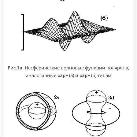
Рис.1а.
Несферические волновые функции полярона,
аналогичные
«2p»
(a) и
«3p»
(b) типам