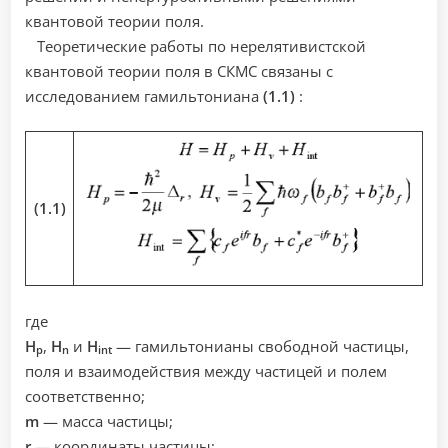
квантовой теории поля.
Теоретические работы по нерелятивистской
квантовой теории поля в СКМС связаны с
исследованием гамильтониана
(1.1)
:
(1.1)
где
H
,
H
и
H
— гамильтонианы свободной частицы,
p
n
int
поля и взаимодействия между частицей и полем
соответственно;
m
— масса частицы;
r
— координаты частицы;