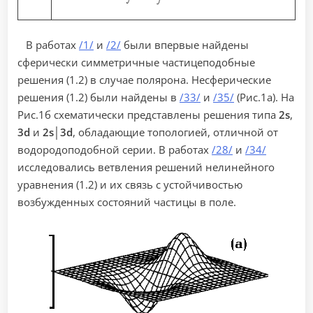
В работах
/1/
и
/2/
были впервые найдены
сферически симметричные частицеподобные
решения (1.2) в случае полярона. Несферические
решения (1.2) были найдены в
/33/
и
/35/
(Рис.1а). На
Рис.1б схематически представлены решения типа
2s
,
3d
и
2s│3d
, обладающие топологией, отличной от
водородоподобной серии. В работах
/28/
и
/34/
исследовались ветвления решений нелинейного
уравнения (1.2) и их связь с устойчивостью
возбужденных состояний частицы в поле.