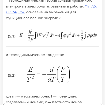
Термодинамическая теория сольватированного
электрона в электролите, развитая в работах
/1/, /2/,
/3/, /4/, /5/,
основана на выражении для
функционала полной энергии
Е
(5.1)
и термодинамическом тождестве
(5.2)
где
m
— масса электрона,
f
— потенциал,
создаваемый ионами;
r
— плотность ионов.