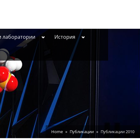
Toggle
Toggle
и лаборатории
История
sub-
sub-
menu
menu
Home
Публикации
Публикации 2010