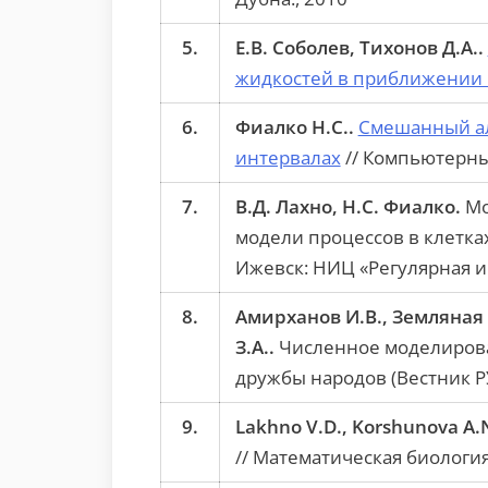
5.
Е.В. Соболев, Тихонов Д.А..
жидкостей в приближении 
6.
Фиалко Н.С..
Смешанный ал
интервалах
// Компьютерные
7.
В.Д. Лахно, Н.С. Фиалко.
Мо
модели процессов в клетках
Ижевск: НИЦ «Регулярная и 
8.
Амирханов И.В., Земляная 
З.А..
Численное моделирован
дружбы народов (Вестник РУ
9.
Lakhno V.D., Korshunova A.N
// Математическая биология 