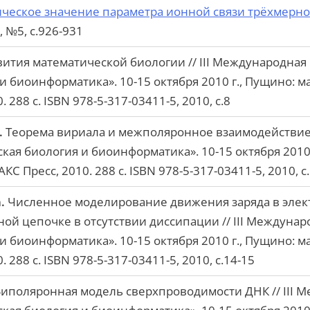
ическое значение параметра ионной связи трёхмерн
, №5, с.926-931
ития математической биологии // III Международна
и биоинформатика». 10-15 октября 2010 г., Пущино: 
 288 c. ISBN 978-5-317-03411-5, 2010, с.8
.
Теорема вириала и межполяронное взаимодействие 
ая биология и биоинформатика». 10-15 октября 2010
 Пресс, 2010. 288 c. ISBN 978-5-317-03411-5, 2010, с
.
Численное моделирование движения заряда в элек
ой цепочке в отсутствии диссипации // III Междуна
и биоинформатика». 10-15 октября 2010 г., Пущино: 
 288 c. ISBN 978-5-317-03411-5, 2010, с.14-15
иполяронная модель сверхпроводимости ДНК // III 