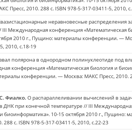
ая биология и биоинформатика». 10-15 октября 2010
 Пресс, 2010. 288 c. ISBN 978-5-317-03411-5, 2010, с
вазистационарные неравновесные распределения за
/ III Международная конференция «Математическая б
тября 2010 г., Пущино: материалы конференции. — Мос
5, 2010, с.18-19
звал полярона в однородном полинуклеотиде под в
родная конференция «Математическая биология и биои
атериалы конференции. — Москва: МАКС Пресс, 2010. 28
.С. Фиалко.
О распараллеливании вычислений в зада
в ДНК при конечной температуре // III Международн
и биоинформатика». 10-15 октября 2010 г., Пущино: 
 288 c. ISBN 978-5-317-03411-5, 2010, с.22-23