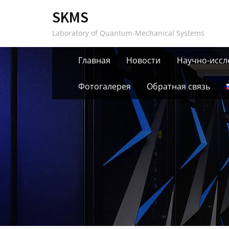
Skip
SKMS
to
Laboratory of Quantum-Mechanical Systems
content
Главная
Новости
Научно-иссл
Фотогалерея
Обратная связь