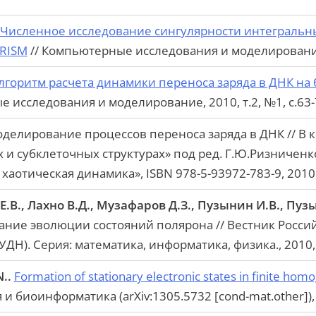
Численное исследование сингулярности интегральн
RISM
// Компьютерные исследования и моделирование, 
горитм расчета динамики переноса заряда в ДНК н
 исследования и моделирование, 2010, т.2, №1, с.63-
делирование процессов переноса заряда в ДНК // В 
 и субклеточных структурах» под ред. Г.Ю.Ризниченко 
хаотическая динамика», ISBN 978-5-93972-783-9, 2010,
Е.В., Лахно В.Д., Музафаров Д.З., Пузынин И.В., Пу
ие эволюции состояний полярона // Вестник Россий
ДН). Серия: математика, информатика, физика., 2010, 
..
Formation of stationary electronic states in finite ho
и биоинформатика (arXiv:1305.5732 [cond-mat.other]), 2