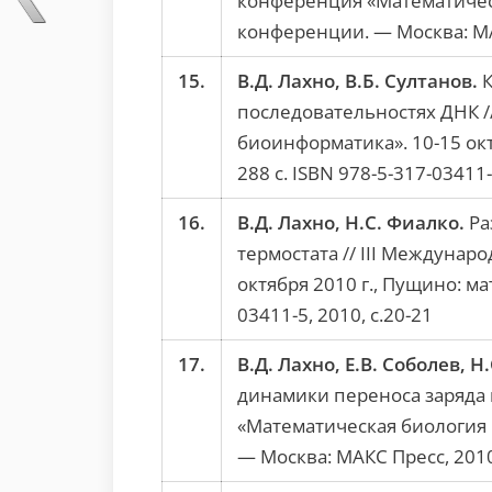
конференция «Математическ
конференции. — Москва: МАКС
15.
В.Д. Лахно, В.Б. Султанов.
К
последовательностях ДНК /
биоинформатика». 10-15 ок
288 c. ISBN 978-5-317-03411-
16.
В.Д. Лахно, Н.С. Фиалко.
Ра
термостата // III Междуна
октября 2010 г., Пущино: м
03411-5, 2010, с.20-21
17.
В.Д. Лахно, Е.В. Соболев, Н
динамики переноса заряда 
«Математическая биология 
— Москва: МАКС Пресс, 2010.