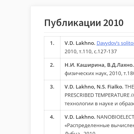
Публикации 2010
1.
V.D. Lakhno.
Davydov’s solit
2010, т.110, с.127-137
2.
Н.И. Каширина, В.Д.Лахно.
физических наук, 2010, т.18
3.
V.D. Lakhno, N.S. Fialko.
THE
PRESCRIBED TEMPERATURE /
технологии в науке и образ
4.
V.D. Lakhno.
NANOBIOELECTR
«Распределенные вычислени
Дубна., 2010