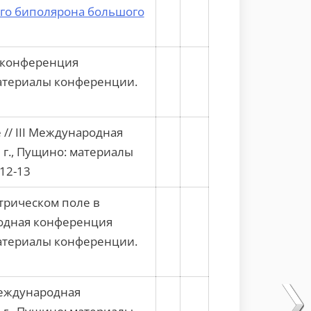
ого биполярона большого
я конференция
материалы конференции.
// III Международная
 г., Пущино: материалы
.12-13
трическом поле в
родная конференция
материалы конференции.
Международная