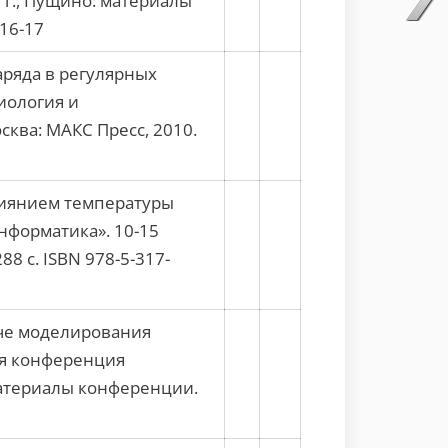
 г., Пущино: материалы
.16-17
ряда в регулярных
иология и
ква: МАКС Пресс, 2010.
лиянием температуры
нформатика». 10-15
8 c. ISBN 978-5-317-
че моделирования
ая конференция
материалы конференции.