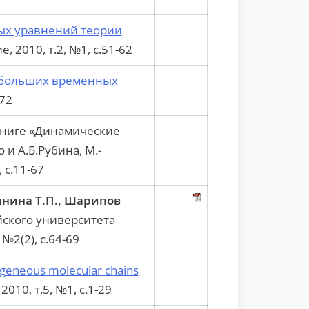
ых уравнений теории
2010, т.2, №1, с.51-62
а больших временных
72
книге «Динамические
и А.Б.Рубина, М.-
 с.11-67
зынина Т.П., Шарипов
ского университета
№2(2), с.64-69
mogeneous molecular chains
010, т.5, №1, с.1-29