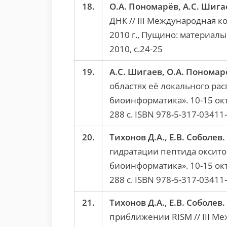
18.
О.А. Пономарёв, А.С. Шигае
ДНК // III Международная 
2010 г., Пущино: материалы
2010, с.24-25
19.
А.С. Шигаев, О.А. Пономарё
областях её локального ра
биоинформатика». 10-15 ок
288 c. ISBN 978-5-317-03411-
20.
Тихонов Д.А., Е.В. Соболев.
гидратации пептида оксито
биоинформатика». 10-15 ок
288 c. ISBN 978-5-317-03411-
21.
Тихонов Д.А., Е.В. Соболев.
приближении RISM // III М