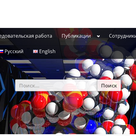
Toggle
едовательская работа
Публикации
Сотрудник
sub-
menu
Русский
English
Найти: