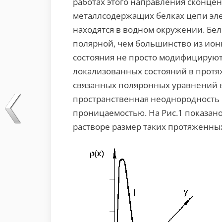
работах этого направления сконце
металлсодержащих белках цепи эле
находятся в водном окружении. Белк
полярной, чем большинство из ионн
состояния не просто модифицируют
локализованных состояний в протя
связанных поляронных уравнений 
пространственная неоднородность 
проницаемостью. На Рис.1 показан
растворе размер таких протяженных