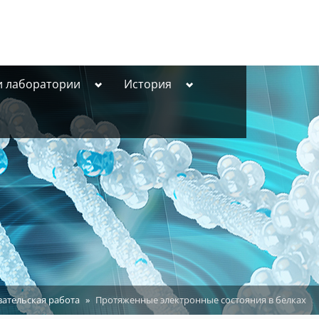
Toggle
Toggle
и лаборатории
История
sub-
sub-
menu
menu
вательская работа
Протяженные электронные состояния в белках