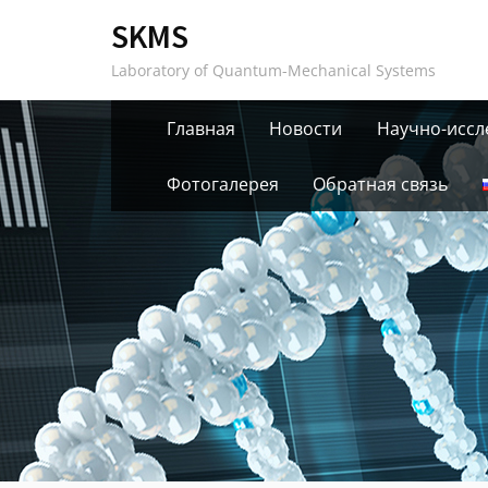
Skip
SKMS
to
Laboratory of Quantum-Mechanical Systems
content
Главная
Новости
Научно-иссл
Фотогалерея
Обратная связь