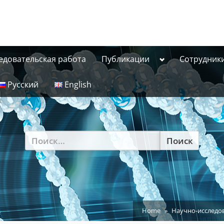
Toggle
едовательская работа
Публикации
Сотрудник
sub-
menu
Русский
English
Найти:
Home
Научно-исследо