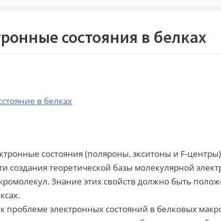
ронные состояния в белках
cстояние в белках
ронные состояния (поляроны, экситоны и F-центры)
ути создания теоретической базы молекулярной элект
кромолекул. Знание этих свойств должно быть полож
ксах.
к проблеме электронных состояний в белковых макр