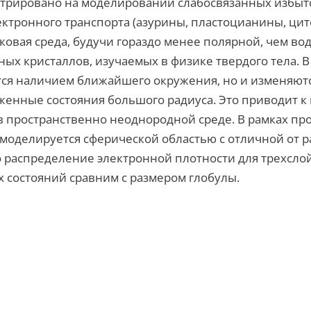
нтрировано на моделировании слабосвязанных избыт
ктронного транспорта (азурины, пластоцианины, цито
овая среда, будучи гораздо менее полярной, чем вод
ых кристаллов, изучаемых в физике твердого тела. В
ся наличием ближайшего окружения, но и изменяютс
женные состояния большого радиуса. Это приводит 
в пространственно неоднородной среде. В рамках п
моделируется сферической областью с отличной от р
о распределение электронной плотности для трехсло
 состояний сравним с размером глобулы.