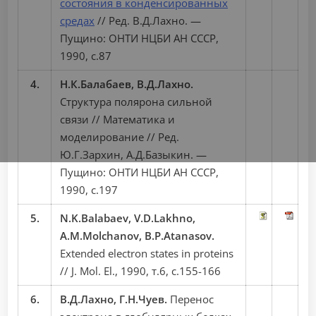
состояния в конденсированных
средах
// Ред. В.Д.Лахно. —
Пущино: ОНТИ НЦБИ АН СССР,
1990, с.87
4.
Н.К.Балабаев, В.Д.Лахно.
Структура полярона сильной
связи // Математика и
моделирование // Ред.
Ю.Г.Зархин, А.Д.Базыкин. —
Пущино: ОНТИ НЦБИ АН СССР,
1990, с.197
5.
N.K.Balabaev, V.D.Lakhno,
A.M.Molchanov, B.P.Atanasov.
Extended electron states in proteins
// J. Mol. El., 1990, т.6, с.155-166
6.
В.Д.Лахно, Г.Н.Чуев.
Перенос