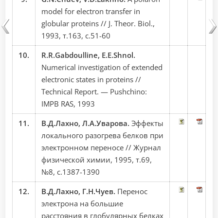
model for electron transfer in
globular proteins // J. Theor. Biol.,
1993, т.163, с.51-60
10.
R.R.Gabdoulline, E.E.Shnol.
Numerical investigation of extended
electronic states in proteins //
Technical Report. — Pushchino:
IMPB RAS, 1993
11.
В.Д.Лахно, Л.А.Уварова.
Эффекты
локального разогрева белков при
электронном переносе // Журнал
физической химии, 1995, т.69,
№8, с.1387-1390
12.
В.Д.Лахно, Г.Н.Чуев.
Перенос
электрона на большие
расстояния в глобулярных белках