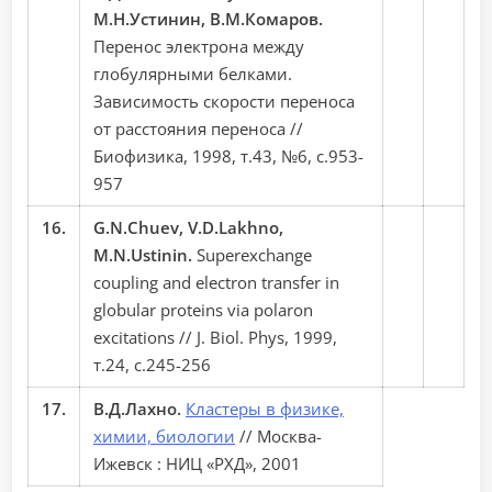
М.Н.Устинин, В.М.Комаров.
Перенос электрона между
глобулярными белками.
Зависимость скорости переноса
от расстояния переноса //
Биофизика, 1998, т.43, №6, с.953-
957
16.
G.N.Chuev, V.D.Lakhno,
M.N.Ustinin.
Superexchange
coupling and electron transfer in
globular proteins via polaron
excitations // J. Biol. Phys, 1999,
т.24, с.245-256
17.
В.Д.Лахно.
Кластеры в физике,
химии, биологии
// Москва-
Ижевск : НИЦ «РХД», 2001