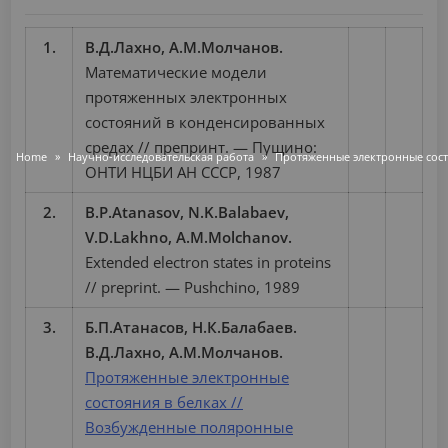
1.
В.Д.Лахно, А.М.Молчанов.
Математические модели
протяженных электронных
состояний в конденсированных
средах // препринт. — Пущино:
Home
Научно-исследовательская работа
Протяженные электронные сост
ОНТИ НЦБИ АН СССР, 1987
2.
B.P.Atanasov, N.K.Balabaev,
V.D.Lakhno, A.M.Molchanov.
Extended electron states in proteins
// preprint. — Pushchino, 1989
3.
Б.П.Атанасов, Н.К.Балабаев.
В.Д.Лахно, А.М.Молчанов.
Протяженные электронные
состояния в белках //
Возбужденные поляронные