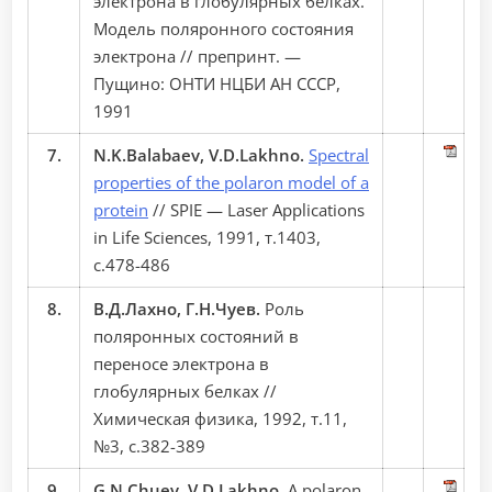
электрона в глобулярных белках.
Модель поляронного состояния
электрона // препринт. —
Пущино: ОНТИ НЦБИ АН СССР,
1991
7.
N.K.Balabaev, V.D.Lakhno.
Spectral
properties of the polaron model of a
protein
// SPIЕ — Laser Applications
in Life Sciences, 1991, т.1403,
с.478-486
8.
В.Д.Лахно, Г.Н.Чуев.
Роль
поляронных состояний в
переносе электрона в
глобулярных белках //
Химическая физика, 1992, т.11,
№3, с.382-389
9.
G.N.Chuev, V.D.Lakhno.
A polaron