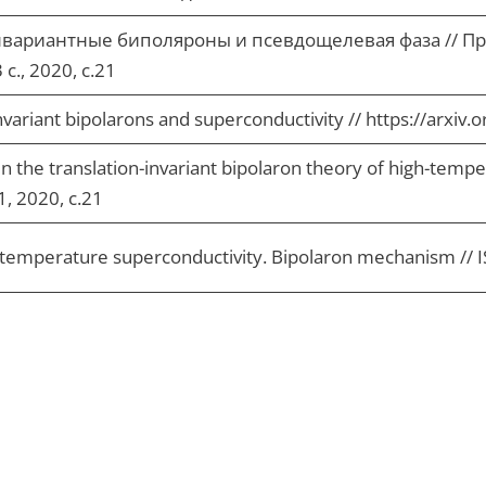
инвариантные биполяроны и псевдощелевая фаза // П
с., 2020, с.21
invariant bipolarons and superconductivity // https://arxiv
 in the translation-invariant bipolaron theory of high-temp
1, 2020, с.21
h-temperature superconductivity. Bipolaron mechanism //