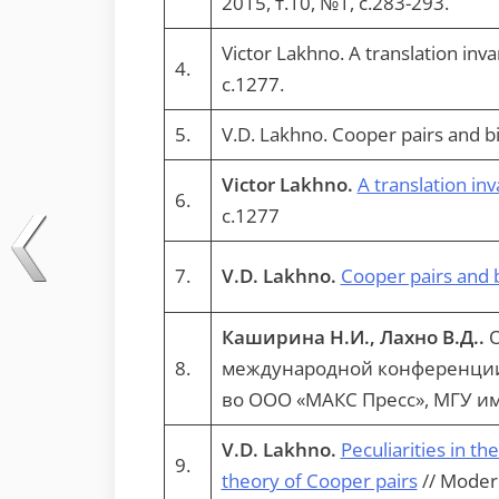
2015, т.10, №1, с.283-293.
Victor Lakhno. A translation inva
4.
с.1277.
5.
V.D. Lakhno. Cooper pairs and bi
Victor Lakhno.
A translation in
6.
с.1277
7.
V.D. Lakhno.
Cooper pairs and 
Каширина Н.И., Лахно В.Д..
О
8.
международной конференции «
во ООО «МАКС Пресс», МГУ им. 
V.D. Lakhno.
Peculiarities in t
9.
theory of Cooper pairs
// Modern