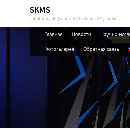
Skip
SKMS
to
Laboratory of Quantum-Mechanical Systems
content
Главная
Новости
Научно-иссл
Фотогалерея
Обратная связь