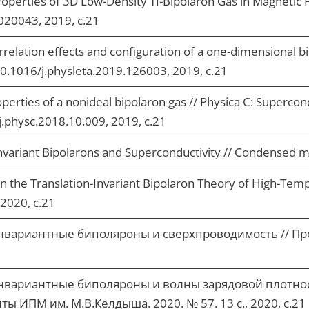
operties of 3D Low-Density TI-Bipolaron Gas in Magnetic F
020043, 2019, с.21
lation effects and configuration of a one-dimensional bipo
10.1016/j.physleta.2019.126003, 2019, с.21
rties of a nonideal bipolaron gas // Physica C: Superconduc
j.physc.2018.10.009, 2019, с.21
Invariant Bipolarons and Superconductivity // Condensed ma
 in the Translation-Invariant Bipolaron Theory of High-Tem
 2020, с.21
нвариантные биполяроны и сверхпроводимость // Пре
инвариантные биполяроны и волны зарядовой плотно
ы ИПМ им. М.В.Келдыша. 2020. № 57. 13 с., 2020, с.21