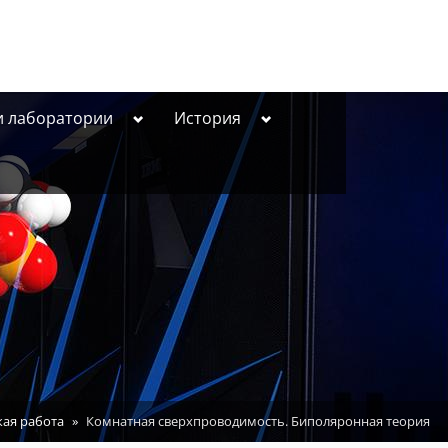
Toggle
Toggle
и лаборатории
История
sub-
sub-
menu
menu
кая работа
Комнатная сверхпроводимость. Биполяронная теория