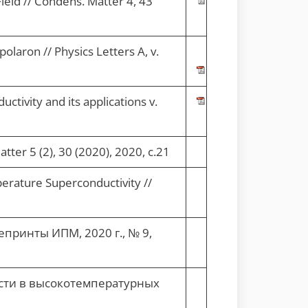
ield // Condens. Matter 4, 43
laron // Physics Letters A, v.
tivity and its applications v.
tter 5 (2), 30 (2020), 2020, с.21
perature Superconductivity //
принты ИПМ, 2020 г., № 9,
сти в высокотемпературных