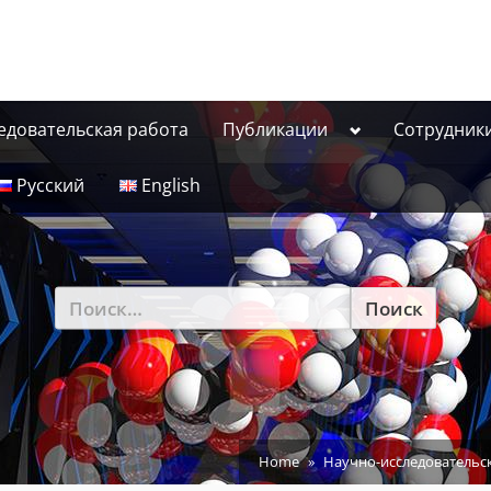
Toggle
едовательская работа
Публикации
Сотрудник
sub-
menu
Русский
English
Найти:
Home
Научно-исследовательс