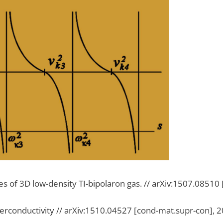
s of 3D low-density TI-bipolaron gas. // arXiv:1507.08510
perconductivity // arXiv:1510.04527 [cond-mat.supr-con], 2