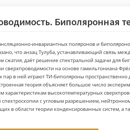
оводимость. Биполяронная т
рансляционно-инвариантных поляронов и биполяроно
зано, что анзац Тулуба, устанавливающий связь м
м сжатия, даёт решение спектральной задачи для б
ии сверхпроводимости на основе гамильтониана Фр
х пар в ней играют ТИ-биполяроны пространственно 
троенная теория объясняет большое число экспери
ым характеристикам высокотемпературных сверхпров
спектроскопии с угловым разрешением, нейтронному
щих в области теории конденсированных систем, а т