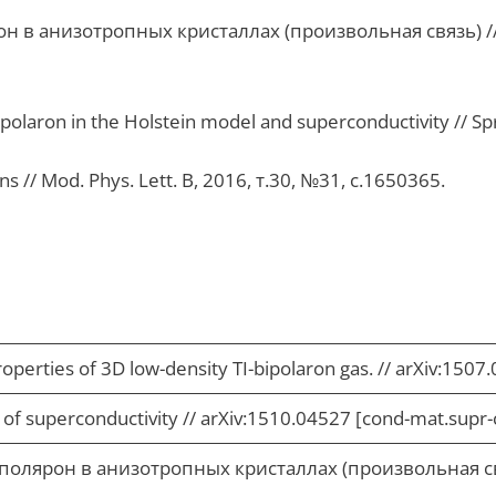
н в анизотропных кристаллах (произвольная связь) // М
bipolaron in the Holstein model and superconductivity // Spr
ns // Mod. Phys. Lett. B, 2016, т.30, №31, с.1650365.
operties of 3D low-density TI-bipolaron gas. // arXiv:1507
y of superconductivity // arXiv:1510.04527 [cond-mat.supr-
иполярон в анизотропных кристаллах (произвольная свя