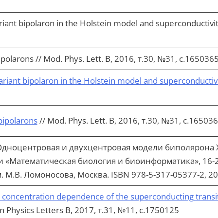
riant bipolaron in the Holstein model and superconductivity
polarons // Mod. Phys. Lett. B, 2016, т.30, №31, с.1650365
variant bipolaron in the Holstein model and superconductiv
bipolarons
// Mod. Phys. Lett. B, 2016, т.30, №31, с.16503
дноцентровая и двухцентровая модели биполярона Х
Математическая биология и биоинформатика», 16-21 
М.В. Ломоносова, Москва. ISBN 978-5-317-05377-2, 201
he concentration dependence of the superconducting transi
 Physics Letters B, 2017, т.31, №11, с.1750125