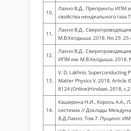
Лахно В.Д.. Препринты ИПМ им
10.
свойства неидеального газа Т
Лахно В.Д.. Сверхпроводящие
11.
М.В.Келдыша. 2018. No 29. 25 с
Лахно В.Д.. Сверхпроводящие
12.
ИПМ им. М.В.Келдыша. 2018. No
V. D. Lakhno. Superconducting P
13.
Matter Physics V. 2018, Article
8124 (Online)Hindawi, 2018, с.
Каширина Н.И., Король А.А.,
14.
системах // Доклады Междун
В.Д.Лахно. Том 7. Пущино: ИМП