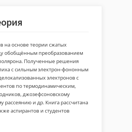
еория
в на основе теории сжатых
ежду обобщённым преобразованием
иполярона. Полученные решения
ёлиха с сильным электрон-фононным
делокализованных электронов с
ментов по термодинамическим,
одников, джозефсоновскому
 рассеянию и др. Книга рассчитана
акже аспирантов и студентов