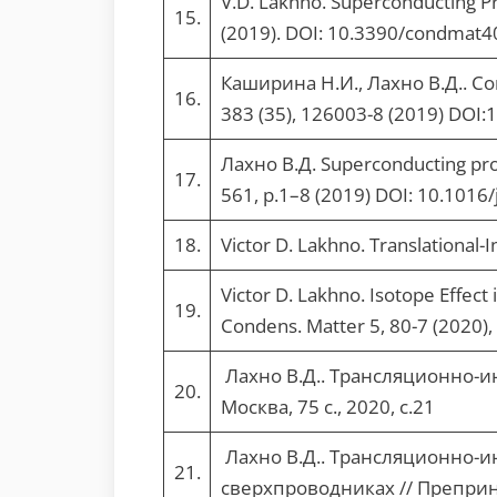
V.D. Lakhno. Superconducting Pr
15.
(2019). DOI: 10.3390/condmat4
Каширина Н.И., Лахно В.Д.. Corre
16.
383 (35), 126003-8 (2019) DOI:
Лахно В.Д. Superconducting prope
17.
561, p.1–8 (2019) DOI: 10.1016/
18.
Victor D. Lakhno. Translational-
Victor D. Lakhno. Isotope Effect
19.
Condens. Matter 5, 80-7 (2020),
Лахно В.Д.. Трансляционно-и
20.
Москва, 75 с., 2020, с.21
Лахно В.Д.. Трансляционно-
21.
сверхпроводниках // Препринт