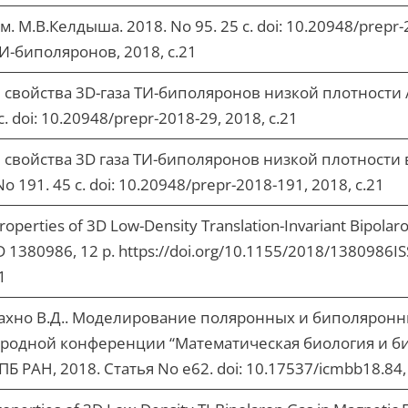
. М.В.Келдыша. 2018. No 95. 25 с. doi: 10.20948/prep
И-биполяронов, 2018, с.21
 свойства 3D-газа ТИ-биполяронов низкой плотности
. doi: 10.20948/prepr-2018-29, 2018, с.21
 свойства 3D газа ТИ-биполяронов низкой плотности 
 191. 45 с. doi: 10.20948/prepr-2018-191, 2018, с.21
roperties of 3D Low-Density Translation-Invariant Bipola
 ID 1380986, 12 p. https://doi.org/10.1155/2018/1380986IS
21
 Лахно В.Д.. Моделирование поляронных и биполярон
ародной конференции “Математическая биология и би
Б РАН, 2018. Статья No e62. doi: 10.17537/icmbb18.84,